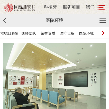
种植牙
服务项目
我们
医院环境
惟德口腔简
医师团队
荣誉资质
医疗设备
医院环境
联系惟
介
腔