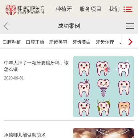
种植牙
服务项目
我们
成功案例
口腔种植
口腔正畸
牙齿美容
牙齿美白
牙齿治疗
儿童牙科
中年人掉了一颗牙要镶牙吗，该
怎么镶
2020-09-01
承德哪儿能做助萌术