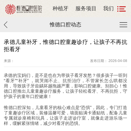
种植牙
服务项目
我们
惟德口腔动态
承德儿童补牙，惟德口腔童趣诊疗，让孩子不再抗
拒看牙
来源：
发布日期： 2026-04-08
承德的宝妈们，是不是也在为带孩子看牙发愁？很多孩子一听到
“
看牙
”“
补牙
”
，就哭闹不止、抗拒治疗，不管家长怎么哄都没
用，导致孩子牙齿龋坏越拖越严重，影响口腔健康。别担心！惟
德口腔推出儿童童趣诊疗服务，让孩子轻松看牙、不再抗拒，守
护孩子的童年口腔健康！
惟德口腔深知，儿童看牙的核心难点是
“
恐惧
”
，因此，专门打造
了童趣诊疗区域，装修温馨可爱，墙面贴满卡通贴纸，配备儿童
专属就诊座椅和玩具，让孩子走进诊疗室，就像走进游乐场一
样，缓解紧张情绪，减少对看牙的恐惧。