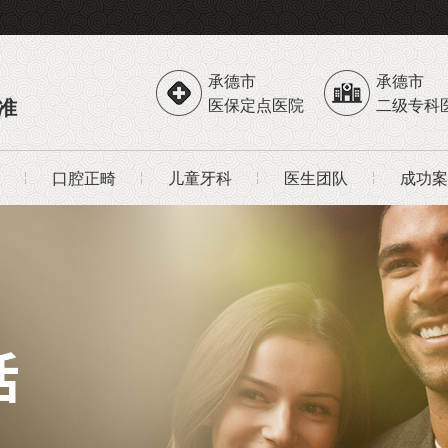
承德市
承德市
准
医保定点医院
二级专科
口腔正畸
儿童牙科
医生团队
成功案