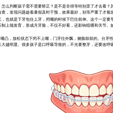
，怎么判断孩子需不需要矫正？是不是非得等特别歪了才去看？其
自查，发现问题趁着暑假及时干预，效果最好，别等严重了才着
天，也就是下牙包住上牙，闭嘴的时候下巴往前伸。这个一定要
压制上颌发育，形成月牙脸，不仅不好看，还影响咀嚼和关节。
 / 嘴凸，放松状态下闭不上嘴，门牙往外飘，侧脸鼓鼓的。分
长大越明显。很多孩子是口呼吸导致的，不光要整牙，还要改呼