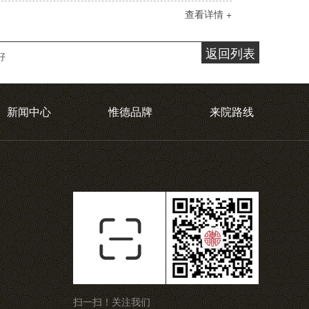
查看详情 +
返回列表
好
新闻中心
惟德品牌
来院路线
扫一扫！关注我们