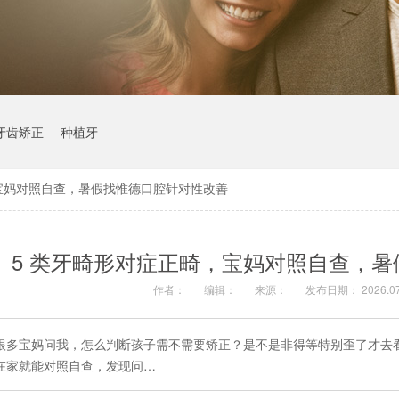
牙齿矫正
种植牙
，宝妈对照自查，暑假找惟德口腔针对性改善
5 类牙畸形对症正畸，宝妈对照自查，
作者：
编辑：
来源：
发布日期： 2026.07
很多宝妈问我，怎么判断孩子需不需要矫正？是不是非得等特别歪了才去
在家就能对照自查，发现问…