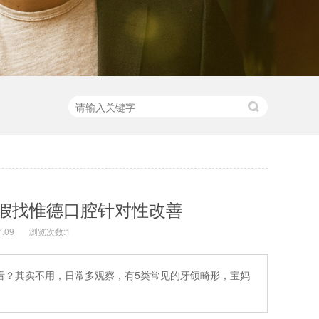
暑假找惟德口腔针对性改善
.09
浏览次数:1
看？其实不用，日常多观察，有5类常见的牙颌畸形，宝妈