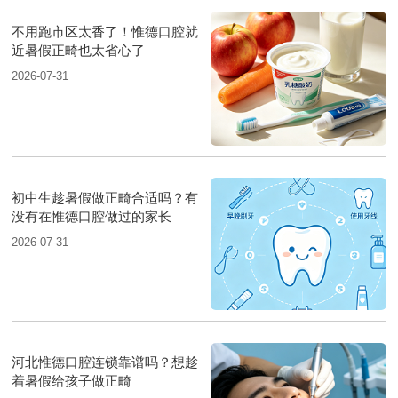
不用跑市区太香了！惟德口腔就
近暑假正畸也太省心了
2026-07-31
初中生趁暑假做正畸合适吗？有
没有在惟德口腔做过的家长
2026-07-31
河北惟德口腔连锁靠谱吗？想趁
着暑假给孩子做正畸