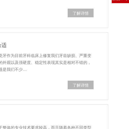
了解详情
合适
瓷牙作为目前牙科临床上修复我们牙齿缺损、严重变
的外观以及强硬度、稳定性表现其实是相对不错的，
题是我们不少…
了解详情
于整体的专业技术要求较高，而且随着各种不同类型