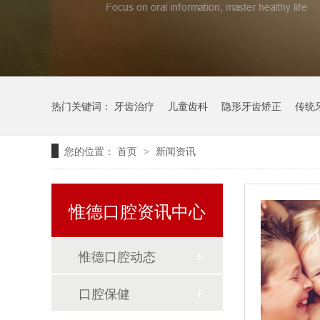
热门关键词：
牙齿治疗
儿童齿科
隐形牙齿矫正
传统
您的位置：
首页
新闻资讯
>
惟德口腔资讯中心
惟德口腔动态
口腔保健